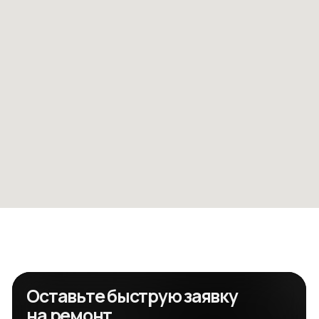
на ремонт
Мы свяжемся с вами как можно скорее и пригласим
в наш офис или поможем решить проблему
дистанционно
+7
Отправить
Нажимая на кнопку, вы соглашаетесь с
Политикой конфиденциальности
Или позвоните нам по телефону
+ 7 910 513 74 92