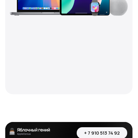
iPhone
iPad
MacBook
iMac
Apple Watch