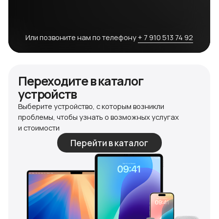
+ 7 910 513 74 92
г.Обнинск, Курчатова 41, офис 306А
ИП Новиков А.К ИНН 402571430919
© 2011-2025 AppleGenius