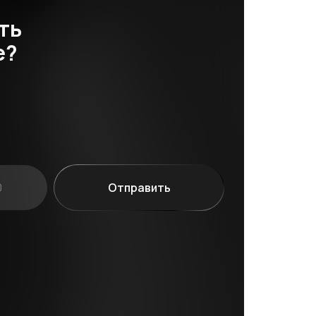
ть
е?
Отправить