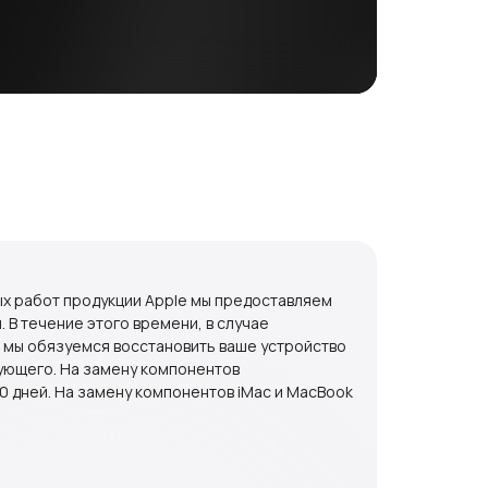
ых работ продукции Apple мы предоставляем
. В течение этого времени, в случае
 мы обязуемся восстановить ваше устройство
ующего. На замену компонентов
0 дней. На замену компонентов iMac и MacBook