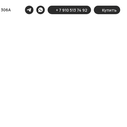
с 306А
+ 7 910 513 74 92
Купить