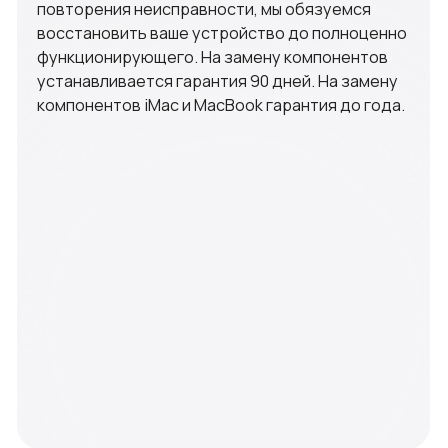
г.Обнинск, Курчатова 41, офис 306А
ИП Новиков А.К ИНН 402571430919
© 2011-2025 AppleGenius
iPhone
iPad
MacBook
iMac
Apple Watch