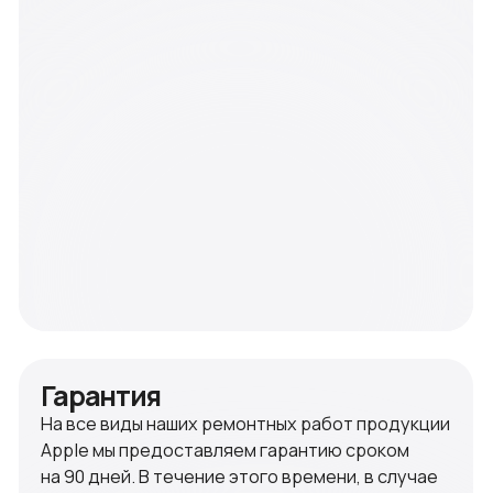
компонентов iMac и MacBook гарантия до года.
+ 7 910 513 74 92