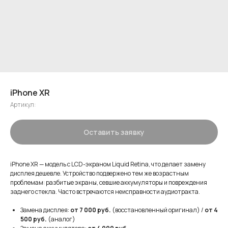
iPhone XR
Артикул:
Оставить заявку
iPhone XR — модель с LCD-экраном Liquid Retina, что делает замену
дисплея дешевле. Устройство подвержено тем же возрастным
проблемам: разбитые экраны, севшие аккумуляторы и повреждения
заднего стекла. Часто встречаются неисправности аудиотракта.
Замена дисплея:
от 7 000 руб.
(восстановленный оригинал) /
от 4
500 руб.
(аналог)