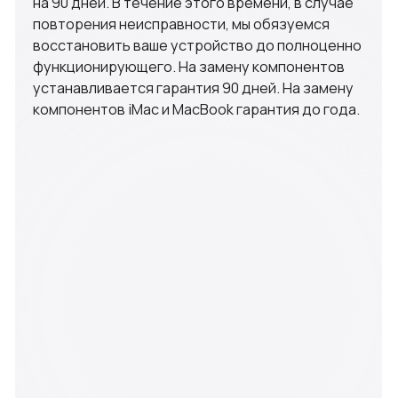
г.Обнинск, Курчатова 41, офис 306А
ИП Новиков А.К ИНН 402571430919
© 2011-2025 AppleGenius
iPhone
iPad
MacBook
iMac
Apple Watch