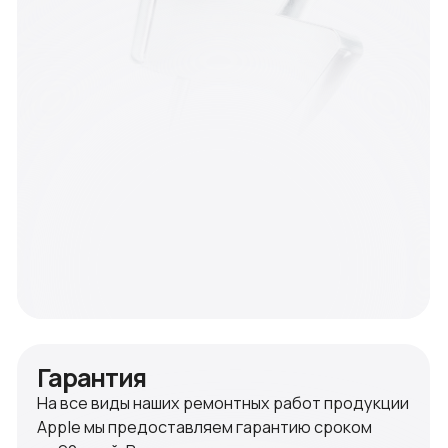
устанавливается гарантия 90 дней. На замену
компонентов iMac и MacBook гарантия до года.
+ 7 910 513 74 92