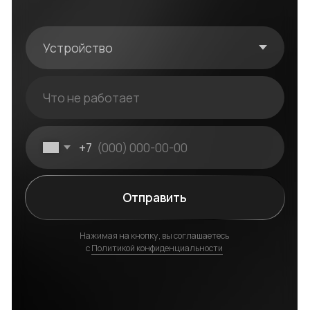
Нажимая на кнопку, вы соглашаетесь
с
Политикой конфиденциальности
Или позвоните нам по телефону
+ 7 910 513 74 92
Оригинальные запчасти
Мы работаем только с проверенными
поставщиками запчастей Apple. В нашей
работе мы используем в 95% случаях
оригинальные запчасти. Если необходимо
прибегнуть к использованию «копий» — они
максимально приближены к оригинальным
по качеству и сроку эксплуатации.