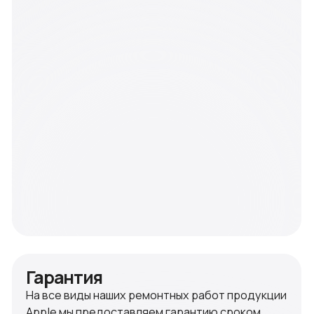
устанавливается гарантия 90 дней. На замену
компонентов iMac и MacBook гарантия до года.
+ 7 910 513 74 92