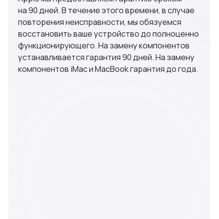
г.Обнинск, Курчатова 41, офис 306А
ИП Новиков А.К ИНН 402571430919
© 2011-2025 AppleGenius
iPhone
iPad
MacBook
iMac
Apple Watch