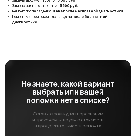
Замена аккумулятора:
от 5 000 руб.
Замена заднего стекла:
от 5 500 руб.
Ремонт после падения:
цена после бесплатной диагностики
Не знаете, какой вариант
Ремонт материнской платы:
цена после бесплатной
выбрать или вашей
диагностики
поломки нет в списке?
Оставьте заявку, мы перезвоним
и проконсультируем о стоимости
и продолжительности ремонта
+7
Отправить