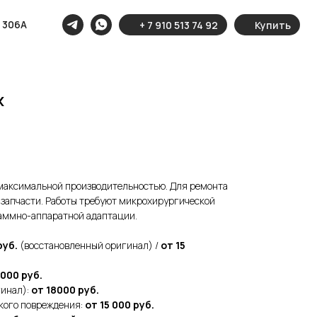
с 306А
+ 7 910 513 74 92
Купить
x
 максимальной производительностью. Для ремонта
 запчасти. Работы требуют микрохирургической
раммно-аппаратной адаптации.
руб.
(восстановленный оригинал) /
от 15
 000 руб.
гинал):
от 18000 руб.
кого повреждения:
от 15 000 руб.