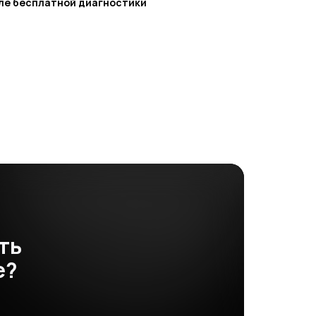
ле бесплатной диагностики
ть
е?